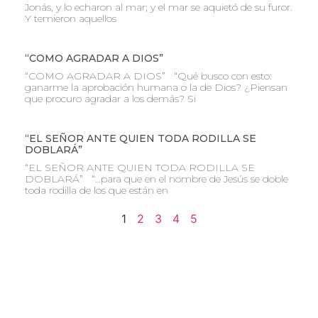
Jonás, y lo echaron al mar; y el mar se aquietó de su furor.
Y temieron aquellos
“COMO AGRADAR A DIOS”
“COMO AGRADAR A DIOS” “Qué busco con esto:
ganarme la aprobación humana o la de Dios? ¿Piensan
que procuro agradar a los demás? Si
“EL SEÑOR ANTE QUIEN TODA RODILLA SE
DOBLARÁ”
“EL SEÑOR ANTE QUIEN TODA RODILLA SE
DOBLARÁ” “…para que en el nombre de Jesús se doble
toda rodilla de los que están en
1
2
3
4
5