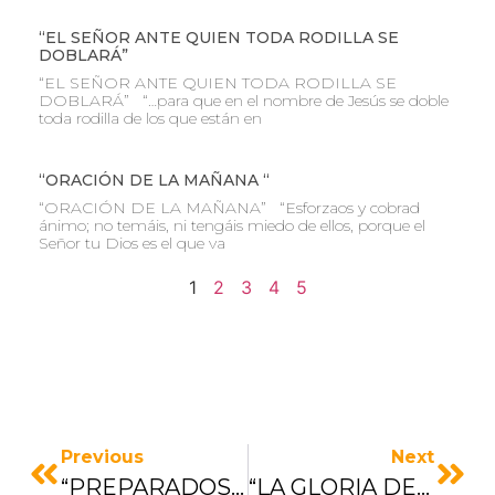
“EL SEÑOR ANTE QUIEN TODA RODILLA SE
DOBLARÁ”
“EL SEÑOR ANTE QUIEN TODA RODILLA SE
DOBLARÁ” “…para que en el nombre de Jesús se doble
toda rodilla de los que están en
“ORACIÓN DE LA MAÑANA “
“ORACIÓN DE LA MAÑANA” “Esforzaos y cobrad
ánimo; no temáis, ni tengáis miedo de ellos, porque el
Señor tu Dios es el que va
1
2
3
4
5
Previous
Next
“PREPARADOS PARA LA PROMESA”
“LA GLORIA DE LA OBEDIENCIA“