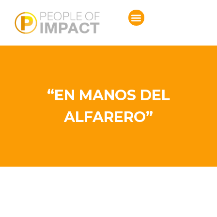
“EN MANOS DEL
ALFARERO”