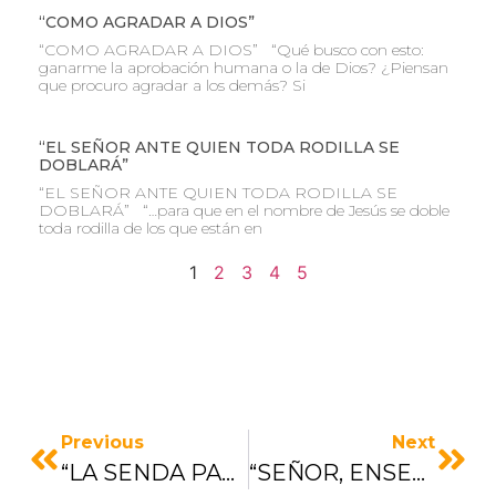
“COMO AGRADAR A DIOS”
“COMO AGRADAR A DIOS” “Qué busco con esto:
ganarme la aprobación humana o la de Dios? ¿Piensan
que procuro agradar a los demás? Si
“EL SEÑOR ANTE QUIEN TODA RODILLA SE
DOBLARÁ”
“EL SEÑOR ANTE QUIEN TODA RODILLA SE
DOBLARÁ” “…para que en el nombre de Jesús se doble
toda rodilla de los que están en
1
2
3
4
5
Previous
Next
“LA SENDA PACIENTE“
“SEÑOR, ENSEÑAME A ORAR”