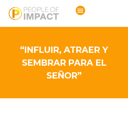
“INFLUIR, ATRAER Y
SEMBRAR PARA EL
SEÑOR”